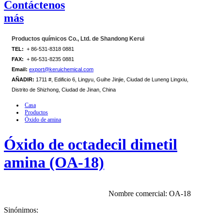
Contáctenos
más
Productos químicos Co., Ltd. de Shandong Kerui
TEL:
+ 86-531-8318 0881
FAX:
+ 86-531-8235 0881
Email:
export@keruichemical.com
AÑADIR:
1711 #, Edificio 6, Lingyu, Guihe Jinjie, Ciudad de Luneng Lingxiu,
Distrito de Shizhong, Ciudad de Jinan, China
Casa
Productos
Óxido de amina
Óxido de octadecil dimetil
amina (OA-18)
Nombre comercial: OA-18
Sinónimos: