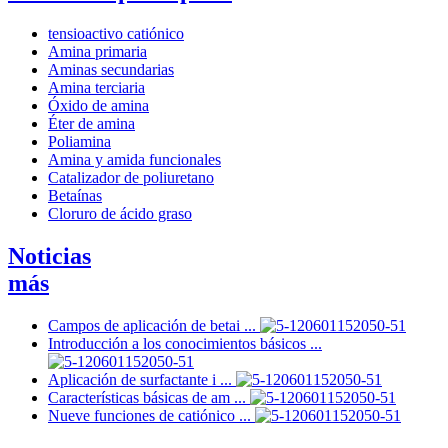
tensioactivo catiónico
Amina primaria
Aminas secundarias
Amina terciaria
Óxido de amina
Éter de amina
Poliamina
Amina y amida funcionales
Catalizador de poliuretano
Betaínas
Cloruro de ácido graso
Noticias
más
Campos de aplicación de betai ...
Introducción a los conocimientos básicos ...
Aplicación de surfactante i ...
Características básicas de am ...
Nueve funciones de catiónico ...