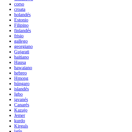
corso
croata
holandés
Estonio
Filipino
finlandés
frisio
gallego
georgiano
Gujarati
haitiano
Hausa
hawaiano
hebreo
Hmong
húngaro
islandés
Igbo
javanés
Canarés
Kazajo
Jemer
kurdo
Kirguís
latín