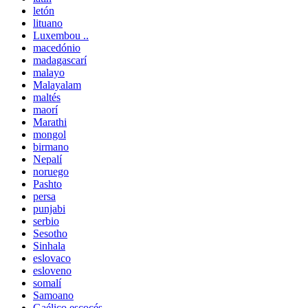
letón
lituano
Luxembou ..
macedónio
madagascarí
malayo
Malayalam
maltés
maorí
Marathi
mongol
birmano
Nepalí
noruego
Pashto
persa
punjabi
serbio
Sesotho
Sinhala
eslovaco
esloveno
somalí
Samoano
Gaélico escocés