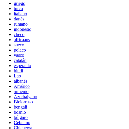
griego
turco
italiano
danés
rumano
indonesio
checo
africaans
sueco
polaco
vasco
catalán
esperanto
hindi
Lao
albanés
Amárico
armenio
Azerbaiyano
Bielorruso
bengalí
bosnio
búlgaro
Cebuano
Chichewa