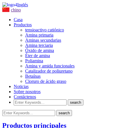
Inglés
chino
Casa
Productos
tensioactivo catiónico
Amina primaria
Aminas secundarias
Amina terciaria
Óxido de amina
Éter de amina
Poliamina
Amina y amida funcionales
Catalizador de poliuretano
Betaínas
Cloruro de ácido graso
Noticias
Sobre nosotros
Contáctenos
Productos principales