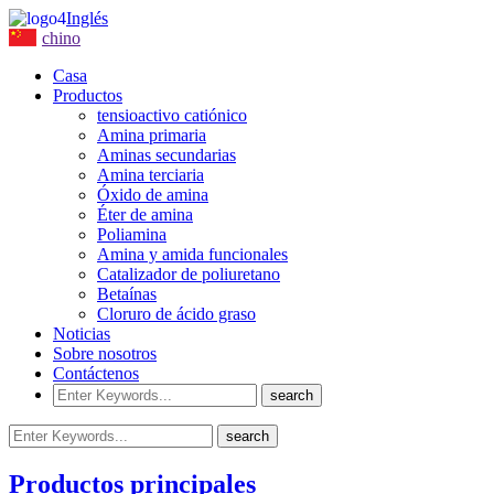
Inglés
chino
Casa
Productos
tensioactivo catiónico
Amina primaria
Aminas secundarias
Amina terciaria
Óxido de amina
Éter de amina
Poliamina
Amina y amida funcionales
Catalizador de poliuretano
Betaínas
Cloruro de ácido graso
Noticias
Sobre nosotros
Contáctenos
Productos principales