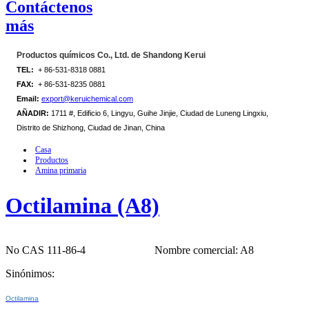
Contáctenos
más
Productos químicos Co., Ltd. de Shandong Kerui
TEL:
+ 86-531-8318 0881
FAX:
+ 86-531-8235 0881
Email:
export@keruichemical.com
AÑADIR:
1711 #, Edificio 6, Lingyu, Guihe Jinjie, Ciudad de Luneng Lingxiu,
Distrito de Shizhong, Ciudad de Jinan, China
Casa
Productos
Amina primaria
Octilamina (A8)
No CAS 111-86-4
Nombre comercial: A8
Sinónimos:
Octilamina