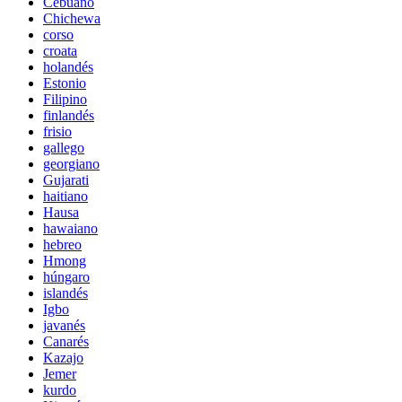
Cebuano
Chichewa
corso
croata
holandés
Estonio
Filipino
finlandés
frisio
gallego
georgiano
Gujarati
haitiano
Hausa
hawaiano
hebreo
Hmong
húngaro
islandés
Igbo
javanés
Canarés
Kazajo
Jemer
kurdo