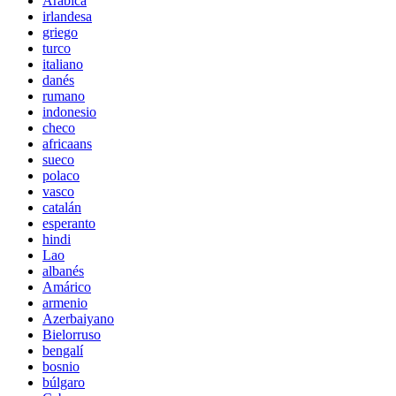
Arábica
irlandesa
griego
turco
italiano
danés
rumano
indonesio
checo
africaans
sueco
polaco
vasco
catalán
esperanto
hindi
Lao
albanés
Amárico
armenio
Azerbaiyano
Bielorruso
bengalí
bosnio
búlgaro