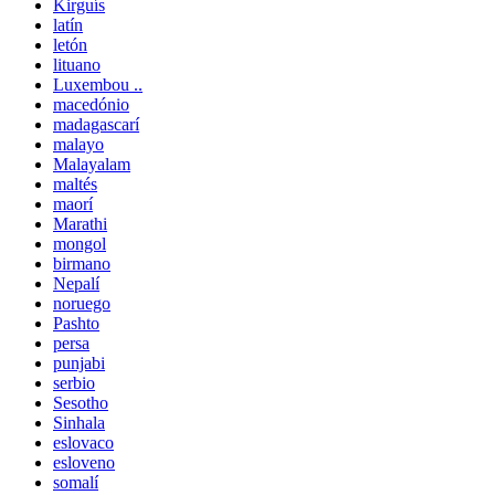
Kirguís
latín
letón
lituano
Luxembou ..
macedónio
madagascarí
malayo
Malayalam
maltés
maorí
Marathi
mongol
birmano
Nepalí
noruego
Pashto
persa
punjabi
serbio
Sesotho
Sinhala
eslovaco
esloveno
somalí