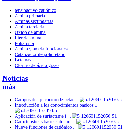
tensioactivo catiónico
Amina primaria
Aminas secundarias
Amina terciaria
Óxido de amina
Éter de amina
Poliamina
Amina y amida funcionales
Catalizador de poliuretano
Betaínas
Cloruro de ácido graso
Noticias
más
Campos de aplicación de betai ...
Introducción a los conocimientos básicos ...
Aplicación de surfactante i ...
Características básicas de am ...
Nueve funciones de catiónico ...