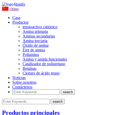
Inglés
chino
Casa
Productos
tensioactivo catiónico
Amina primaria
Aminas secundarias
Amina terciaria
Óxido de amina
Éter de amina
Poliamina
Amina y amida funcionales
Catalizador de poliuretano
Betaínas
Cloruro de ácido graso
Noticias
Sobre nosotros
Contáctenos
Productos principales