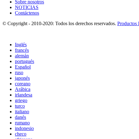
Sobre nosotros
NOTICIAS
Contáctenos
© Copyright - 2010-2020: Todos los derechos reservados.
Productos 
Inglés
francés
alemán
portugués
Español
ruso
japonés
coreano
Arábica
irlandesa
griego
turco
italiano
danés
rumano
indonesio
checo