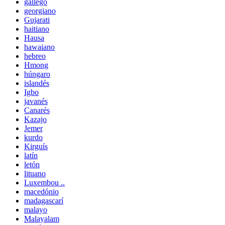
gallego
georgiano
Gujarati
haitiano
Hausa
hawaiano
hebreo
Hmong
húngaro
islandés
Igbo
javanés
Canarés
Kazajo
Jemer
kurdo
Kirguís
latín
letón
lituano
Luxembou ..
macedónio
madagascarí
malayo
Malayalam