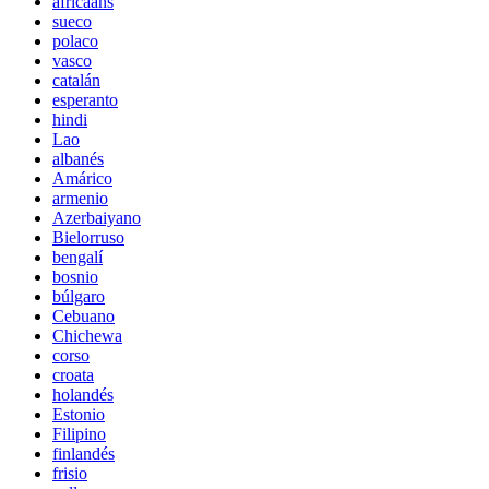
africaans
sueco
polaco
vasco
catalán
esperanto
hindi
Lao
albanés
Amárico
armenio
Azerbaiyano
Bielorruso
bengalí
bosnio
búlgaro
Cebuano
Chichewa
corso
croata
holandés
Estonio
Filipino
finlandés
frisio