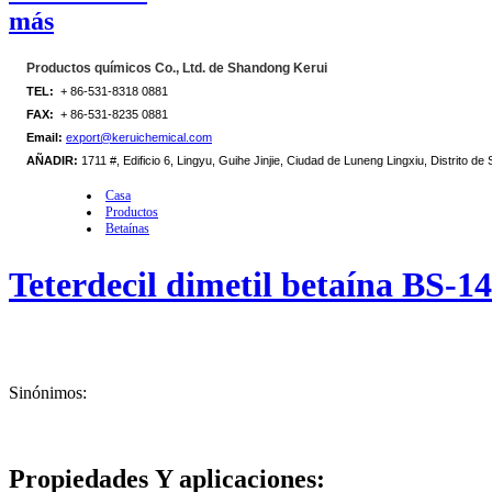
más
Productos químicos Co., Ltd. de Shandong Kerui
TEL:
+ 86-531-8318 0881
FAX:
+ 86-531-8235 0881
Email:
export@keruichemical.com
AÑADIR:
1711 #, Edificio 6, Lingyu, Guihe Jinjie, Ciudad de Luneng Lingxiu, Distrito d
Casa
Productos
Betaínas
Teterdecil dimetil betaína BS-14
Sinónimos:
Propiedades
Y aplicaciones
: