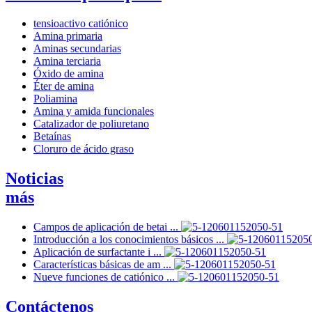
tensioactivo catiónico
Amina primaria
Aminas secundarias
Amina terciaria
Óxido de amina
Éter de amina
Poliamina
Amina y amida funcionales
Catalizador de poliuretano
Betaínas
Cloruro de ácido graso
Noticias
más
Campos de aplicación de betai ...
Introducción a los conocimientos básicos ...
Aplicación de surfactante i ...
Características básicas de am ...
Nueve funciones de catiónico ...
Contáctenos