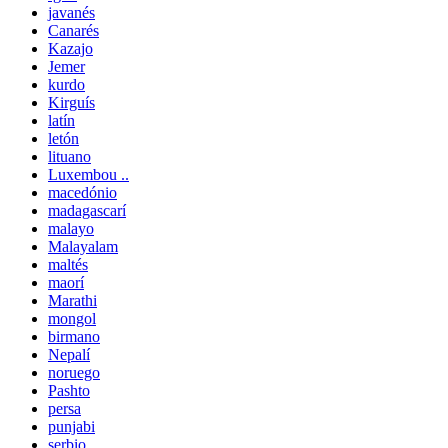
javanés
Canarés
Kazajo
Jemer
kurdo
Kirguís
latín
letón
lituano
Luxembou ..
macedónio
madagascarí
malayo
Malayalam
maltés
maorí
Marathi
mongol
birmano
Nepalí
noruego
Pashto
persa
punjabi
serbio