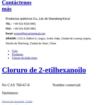
Contáctenos
más
Productos químicos Co., Ltd. de Shandong Kerui
TEL:
+ 86-531-8318 0881
FAX:
+ 86-531-8235 0881
Email:
export@keruichemical.com
AÑADIR:
1711 #, Edificio 6, Lingyu, Guihe Jinjie, Ciudad de Luneng Lingxiu,
Distrito de Shizhong, Ciudad de Jinan, China
Casa
Productos
Cloruro de ácido graso
Cloruro de 2-etilhexanoilo
No CAS 760-67-8
Nombre comercial:
Sinónimos:
Cloruro de hexanoilo, 2-etilo