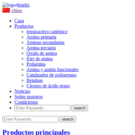
Inglés
chino
Casa
Productos
tensioactivo catiónico
Amina primaria
Aminas secundarias
Amina terciaria
Óxido de amina
Éter de amina
Poliamina
Amina y amida funcionales
Catalizador de poliuretano
Betaínas
Cloruro de ácido graso
Noticias
Sobre nosotros
Contáctenos
Productos principales