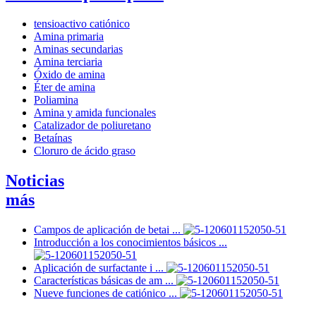
tensioactivo catiónico
Amina primaria
Aminas secundarias
Amina terciaria
Óxido de amina
Éter de amina
Poliamina
Amina y amida funcionales
Catalizador de poliuretano
Betaínas
Cloruro de ácido graso
Noticias
más
Campos de aplicación de betai ...
Introducción a los conocimientos básicos ...
Aplicación de surfactante i ...
Características básicas de am ...
Nueve funciones de catiónico ...