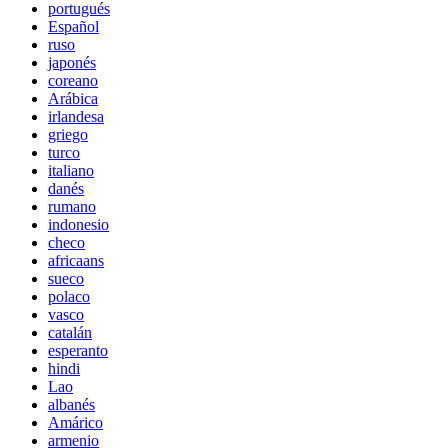
portugués
Español
ruso
japonés
coreano
Arábica
irlandesa
griego
turco
italiano
danés
rumano
indonesio
checo
africaans
sueco
polaco
vasco
catalán
esperanto
hindi
Lao
albanés
Amárico
armenio