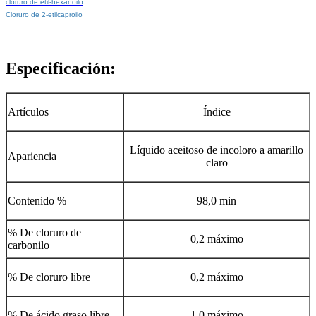
cloruro de etil-hexanoilo
Cloruro de 2-etilcaproilo
Especificación:
Artículos
Índice
Líquido aceitoso de incoloro a amarillo
Apariencia
claro
Contenido %
98,0 min
% De cloruro de
0,2 máximo
carbonilo
% De cloruro libre
0,2 máximo
% De ácido graso libre
1.0 máximo