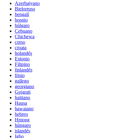
Azerbaiyano
Bielorruso
bengalí
bosnio
búlgaro
Cebuano
Chichewa
corso
croata
holandés
Estonio
Filipino
finlandés
frisio
gallego
georgiano
Gujarati
haitiano
Hausa
hawaiano
hebreo
Hmong
húngaro
islandés
Igbo