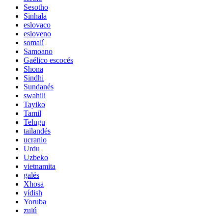
Sesotho
Sinhala
eslovaco
esloveno
somalí
Samoano
Gaélico escocés
Shona
Sindhi
Sundanés
swahili
Tayiko
Tamil
Telugu
tailandés
ucranio
Urdu
Uzbeko
vietnamita
galés
Xhosa
yídish
Yoruba
zulú